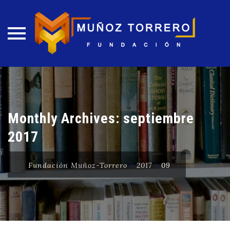
Skip
to
content
Monthly Archives:
septiembre
2017
Fundación Muñoz-Torrero
>
2017
>
09