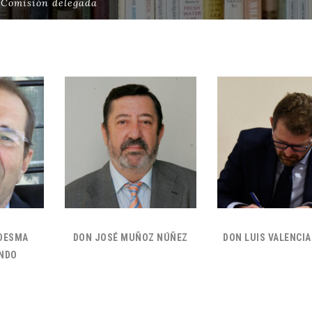
>
Comisión delegada
EDESMA
DON JOSÉ MUÑOZ NÚÑEZ
DON LUIS VALENCI
NDO