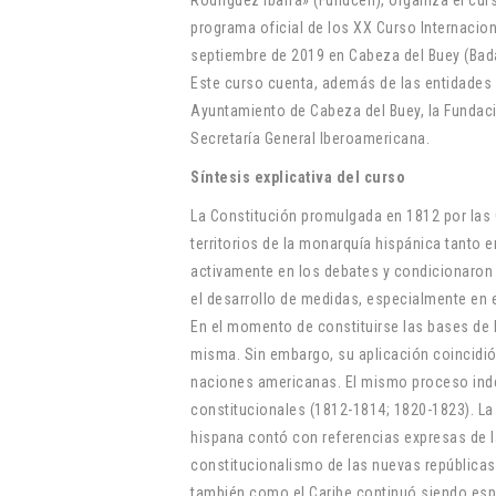
programa oficial de los XX Curso Internacion
septiembre de 2019 en Cabeza del Buey (Bad
Este curso cuenta, además de las entidades 
Ayuntamiento de Cabeza del Buey, la Fundac
Secretaría General Iberoamericana.
Síntesis explicativa del curso
La Constitución promulgada en 1812 por las 
territorios de la monarquía hispánica tanto
activamente en los debates y condicionaron e
el desarrollo de medidas, especialmente en e
En el momento de constituirse las bases de 
misma. Sin embargo, su aplicación coincidió
naciones americanas. El mismo proceso indep
constitucionales (1812-1814; 1820-1823). L
hispana contó con referencias expresas de l
constitucionalismo de las nuevas república
también como el Caribe continuó siendo esp