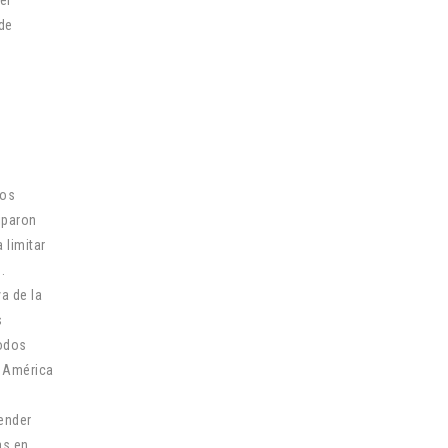
 de
los
iparon
 limitar
.
a de la
s
iodos
a América
ender
as en