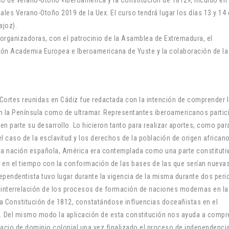
ales Verano-Otoño 2019 de la Uex. El curso tendrá lugar los días 13 y 14
ajoz).
organizadoras, con el patrocinio de la Asamblea de Extremadura, el
ión Academia Europea e Iberoamericana de Yuste y la colaboración de la
Cortes reunidas en Cádiz fue redactada con la intención de comprender 
 en la Península como de ultramar. Representantes iberoamericanos partic
n parte su desarrollo. Lo hicieron tanto para realizar aportes, como para
l caso de la esclavitud y los derechos de la población de origen africano
la nación española, América era contemplada como una parte constitutiv
 en el tiempo con la conformación de las bases de las que serían nueva
endentista tuvo lugar durante la vigencia de la misma durante dos per
a interrelación de los procesos de formación de naciones modernas en l
a Constitución de 1812, constatándose influencias doceañistas en el
s. Del mismo modo la aplicación de esta constitución nos ayuda a compr
acio de dominio colonial una vez finalizado el proceso de independenci