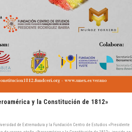
roamérica y la Constitución de 1812»
iversidad de Extremadura y la Fundación Centro de Estudios «Presidente
rso de verano-otoño «Iberoamérica y la Constitución de 1812», incuido en 