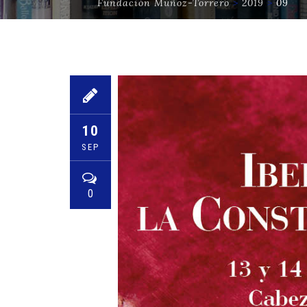
Fundación Muñoz-Torrero
>
2019
>
09
10
SEP
0