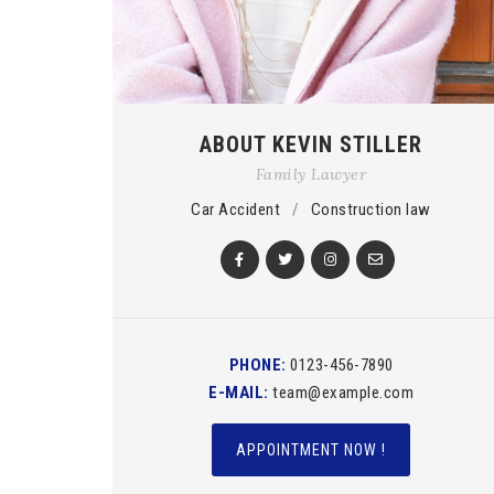
ABOUT KEVIN STILLER
Family Lawyer
Car Accident
/
Construction law
PHONE:
0123-456-7890
E-MAIL:
team@example.com
APPOINTMENT NOW !