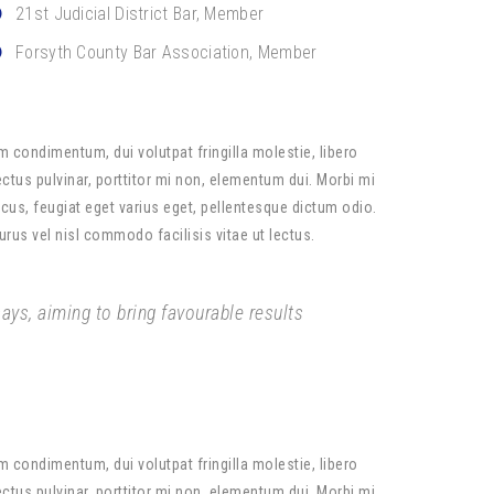
21st Judicial District Bar, Member
Forsyth County Bar Association, Member
 condimentum, dui volutpat fringilla molestie, libero
ectus pulvinar, porttitor mi non, elementum dui. Morbi mi
lacus, feugiat eget varius eget, pellentesque dictum odio.
purus vel nisl commodo facilisis vitae ut lectus.
ys, aiming to bring favourable results
 condimentum, dui volutpat fringilla molestie, libero
ectus pulvinar, porttitor mi non, elementum dui. Morbi mi