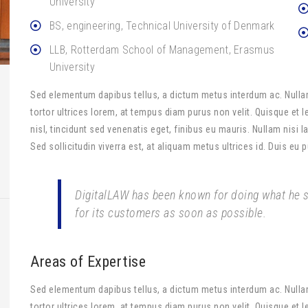
University
BS, engineering, Technical University of Denmark
LLB, Rotterdam School of Management, Erasmus
University
Sed elementum dapibus tellus, a dictum metus interdum ac. Nullam
tortor ultrices lorem, at tempus diam purus non velit. Quisque et l
nisl, tincidunt sed venenatis eget, finibus eu mauris. Nullam nisi 
Sed sollicitudin viverra est, at aliquam metus ultrices id. Duis eu 
DigitalLAW has been known for doing what he sa
for its customers as soon as possible.
Areas of Expertise
Sed elementum dapibus tellus, a dictum metus interdum ac. Nullam
tortor ultrices lorem, at tempus diam purus non velit. Quisque et l