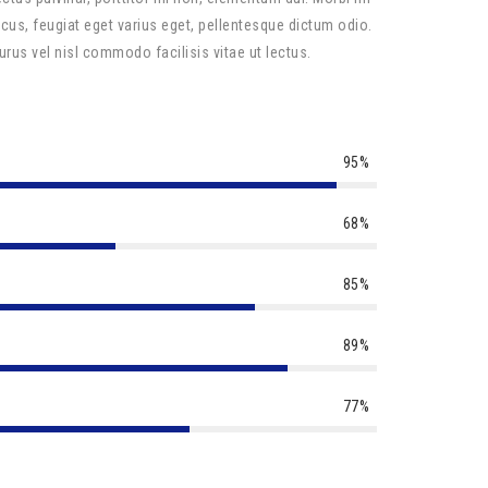
lacus, feugiat eget varius eget, pellentesque dictum odio.
purus vel nisl commodo facilisis vitae ut lectus.
95%
68%
85%
89%
77%