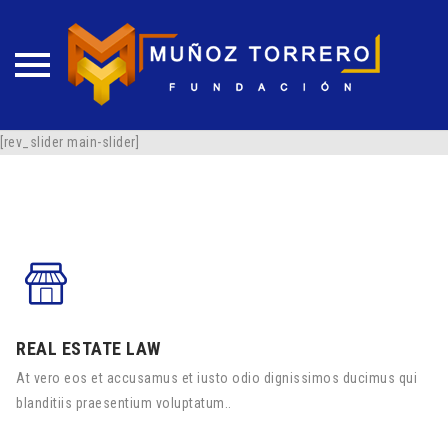
Skip
[rev_slider main-slider]
to
content
REAL ESTATE LAW
At vero eos et accusamus et iusto odio dignissimos ducimus qui
blanditiis praesentium voluptatum..